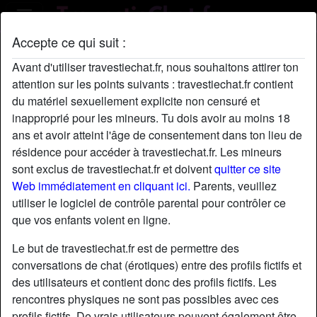
Accepte ce qui suit :
Profil de Teo00
Avant d'utiliser travestiechat.fr, nous souhaitons attirer ton
attention sur les points suivants : travestiechat.fr contient
du matériel sexuellement explicite non censuré et
inapproprié pour les mineurs. Tu dois avoir au moins 18
ans et avoir atteint l'âge de consentement dans ton lieu de
résidence pour accéder à travestiechat.fr. Les mineurs
sont exclus de travestiechat.fr et doivent
quitter ce site
Web immédiatement en cliquant ici.
Parents, veuillez
utiliser le logiciel de contrôle parental pour contrôler ce
que vos enfants voient en ligne.
Le but de travestiechat.fr est de permettre des
conversations de chat (érotiques) entre des profils fictifs et
des utilisateurs et contient donc des profils fictifs. Les
rencontres physiques ne sont pas possibles avec ces
star
chat
Ajouter
Discuter !
profils fictifs. De vrais utilisateurs peuvent également être