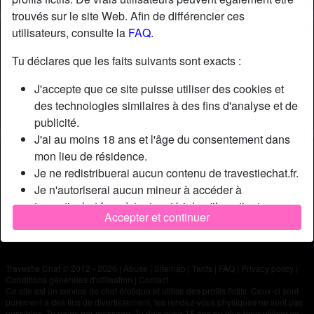
trouvés sur le site Web. Afin de différencier ces
utilisateurs, consulte la
FAQ
.
Nickname:
Teo00
Âge:
25
Tu déclares que les faits suivants sont exacts :
Pays:
France
J'accepte que ce site puisse utiliser des cookies et
Département:
Rhône
des technologies similaires à des fins d'analyse et de
Sexe:
Homme
publicité.
J'ai au moins 18 ans et l'âge du consentement dans
Description
mon lieu de résidence.
Je ne redistribuerai aucun contenu de travestiechat.fr.
N'a pas encore saisi de description
Je n'autoriserai aucun mineur à accéder à
Cherche
travestiechat.fr ou à tout matériel qu'il contient.
Accepter et continuer
Tout contenu que je consulte ou télécharge sur
N'a spécifié aucune préférence
travestiechat.fr est destiné à mon usage personnel et
je ne le montrerai pas à un mineur.
Travestie Chat © 2012 - 2026
|
Abuse
|
Sitemap
|
Tarifs
|
FAQ
|
Privacy policy
|
Je n'ai pas été contacté par les fournisseurs de ce
Conditions générales d'utilisation
|
Contact
matériel, et je choisis volontiers de le visualiser ou de
Ce site est un service de chat érotique et utilise des profils fictifs. Ceux-ci sont
purement à des fins de divertissement, les rendez-vous physiques ne sont pas
le télécharger.
possibles. Tu paies par message. Tu dois avoir 18 ans ou plus pour utiliser ce