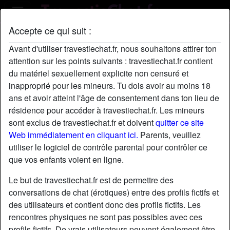
Accepte ce qui suit :
Profil de Tatanna77
Avant d'utiliser travestiechat.fr, nous souhaitons attirer ton
radio_button_checked
attention sur les points suivants : travestiechat.fr contient
du matériel sexuellement explicite non censuré et
inapproprié pour les mineurs. Tu dois avoir au moins 18
ans et avoir atteint l'âge de consentement dans ton lieu de
résidence pour accéder à travestiechat.fr. Les mineurs
sont exclus de travestiechat.fr et doivent
quitter ce site
Web immédiatement en cliquant ici.
Parents, veuillez
utiliser le logiciel de contrôle parental pour contrôler ce
que vos enfants voient en ligne.
Le but de travestiechat.fr est de permettre des
conversations de chat (érotiques) entre des profils fictifs et
des utilisateurs et contient donc des profils fictifs. Les
rencontres physiques ne sont pas possibles avec ces
star
chat
Ajouter
Discuter !
profils fictifs. De vrais utilisateurs peuvent également être