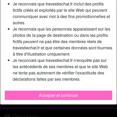
Je reconnais que travestiechat.fr inclut des profils
fictifs créés et exploités par le site Web qui peuvent
Nickname:
Tatanna77
communiquer avec moi à des fins promotionnelles et
Âge:
autres.
37
Je reconnais que les personnes apparaissant sur les
Pays:
France
photos de la page de destination ou dans les profils
Département:
Seine-Maritime
fictifs peuvent ne pas être des membres réels de
Sexe:
Transexuelle
travestiechat.fr et que certaines données sont fournies
Sexualité:
Bisexuel(le)
à titre d'illustration uniquement.
Relation:
Célibataire
Je reconnais que travestiechat.fr n'enquête pas sur
Couleur des cheveux:
Foncé
les antécédents de ses membres et que le site Web
Couleur des yeux:
Brun
ne tente pas autrement de vérifier l'exactitude des
Taille:
déclarations faites par ses membres.
175 cm
Poids:
64 Kg
Épilé(e):
Oui
Accepter et continuer
Fumeur(euse):
Oui
Description
person_pin