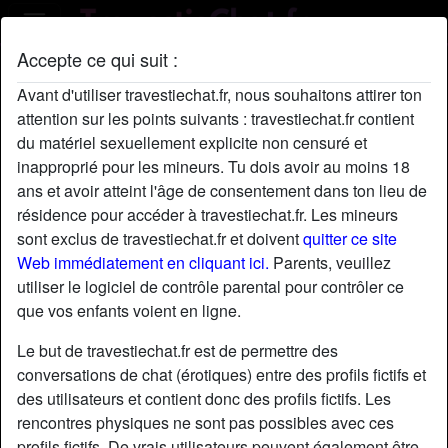
Accepte ce qui suit :
Profil de RachellePoullain
Avant d'utiliser travestiechat.fr, nous souhaitons attirer ton
radio_button_checked
attention sur les points suivants : travestiechat.fr contient
du matériel sexuellement explicite non censuré et
inapproprié pour les mineurs. Tu dois avoir au moins 18
ans et avoir atteint l'âge de consentement dans ton lieu de
résidence pour accéder à travestiechat.fr. Les mineurs
sont exclus de travestiechat.fr et doivent
quitter ce site
Web immédiatement en cliquant ici.
Parents, veuillez
utiliser le logiciel de contrôle parental pour contrôler ce
que vos enfants voient en ligne.
Le but de travestiechat.fr est de permettre des
conversations de chat (érotiques) entre des profils fictifs et
des utilisateurs et contient donc des profils fictifs. Les
rencontres physiques ne sont pas possibles avec ces
star
chat
Ajouter
Discuter !
profils fictifs. De vrais utilisateurs peuvent également être