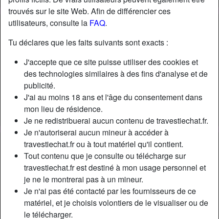
trouvés sur le site Web. Afin de différencier ces
utilisateurs, consulte la
FAQ
.
Tu déclares que les faits suivants sont exacts :
J'accepte que ce site puisse utiliser des cookies et
des technologies similaires à des fins d'analyse et de
publicité.
J'ai au moins 18 ans et l'âge du consentement dans
mon lieu de résidence.
Je ne redistribuerai aucun contenu de travestiechat.fr.
Je n'autoriserai aucun mineur à accéder à
travestiechat.fr ou à tout matériel qu'il contient.
Nickname:
RachellePoullain
Tout contenu que je consulte ou télécharge sur
Âge:
48
travestiechat.fr est destiné à mon usage personnel et
Pays:
France
je ne le montrerai pas à un mineur.
Département:
Seine-Maritime
Je n'ai pas été contacté par les fournisseurs de ce
Sexe:
Transexuelle
matériel, et je choisis volontiers de le visualiser ou de
Sexualité:
Bisexuel(le)
le télécharger.