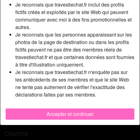
Relation:
En couple
Je reconnais que travestiechat.fr inclut des profils
Couleur des cheveux:
Blonde
fictifs créés et exploités par le site Web qui peuvent
communiquer avec moi à des fins promotionnelles et
Couleur des yeux:
Bleu
autres.
Taille:
170 cm
Je reconnais que les personnes apparaissant sur les
Poids:
68 Kg
photos de la page de destination ou dans les profils
Épilé(e):
Non
fictifs peuvent ne pas être des membres réels de
Fumeur(euse):
Non
travestiechat.fr et que certaines données sont fournies
à titre d'illustration uniquement.
Description
Je reconnais que travestiechat.fr n'enquête pas sur
person_pin
les antécédents de ses membres et que le site Web
Si j'étais un autre mec et que je voyais ma photo sexy, je
ne tente pas autrement de vérifier l'exactitude des
pense que je serais vraiment excitée. Eh bien, qui ne le
déclarations faites par ses membres.
serait pas? Je veux dire, j'ai de gros seins qui sont doux et
lisses ainsi qu'un cul qui est guilleret et plein d'entrain
comme l'enfer. De plus, j'ai un queue qui ferait hurler et
Accepter et continuer
gémir n'importe quel type de pur plaisir.
Cherche