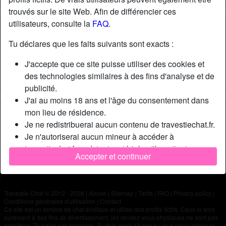
trouvés sur le site Web. Afin de différencier ces
utilisateurs, consulte la
FAQ
.
Nickname:
Gilou76440
Âge:
69
Tu déclares que les faits suivants sont exacts :
Pays:
France
J'accepte que ce site puisse utiliser des cookies et
Département:
Seine-Maritime
des technologies similaires à des fins d'analyse et de
Sexe:
Homme
publicité.
J'ai au moins 18 ans et l'âge du consentement dans
Description
mon lieu de résidence.
Je ne redistribuerai aucun contenu de travestiechat.fr.
N'a pas encore saisi de description
Je n'autoriserai aucun mineur à accéder à
Cherche
travestiechat.fr ou à tout matériel qu'il contient.
Accepter et continuer
Tout contenu que je consulte ou télécharge sur
N'a spécifié aucune préférence
travestiechat.fr est destiné à mon usage personnel et
je ne le montrerai pas à un mineur.
Travestie Chat © 2012 - 2026
|
Abuse
|
Sitemap
|
Tarifs
|
FAQ
|
Privacy policy
|
Je n'ai pas été contacté par les fournisseurs de ce
Conditions générales d'utilisation
|
Contact
matériel, et je choisis volontiers de le visualiser ou de
Ce site est un service de chat érotique et utilise des profils fictifs. Ceux-ci sont
purement à des fins de divertissement, les rendez-vous physiques ne sont pas
le télécharger.
possibles. Tu paies par message. Tu dois avoir 18 ans ou plus pour utiliser ce