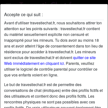
Accepte ce qui suit :
Profil de Gilou76440
Avant d'utiliser travestiechat.fr, nous souhaitons attirer ton
attention sur les points suivants : travestiechat.fr contient
du matériel sexuellement explicite non censuré et
inapproprié pour les mineurs. Tu dois avoir au moins 18
ans et avoir atteint l'âge de consentement dans ton lieu de
résidence pour accéder à travestiechat.fr. Les mineurs
sont exclus de travestiechat.fr et doivent
quitter ce site
Web immédiatement en cliquant ici.
Parents, veuillez
utiliser le logiciel de contrôle parental pour contrôler ce
que vos enfants voient en ligne.
Le but de travestiechat.fr est de permettre des
conversations de chat (érotiques) entre des profils fictifs et
des utilisateurs et contient donc des profils fictifs. Les
rencontres physiques ne sont pas possibles avec ces
star
chat
Ajouter
Discuter !
profils fictifs. De vrais utilisateurs peuvent également être