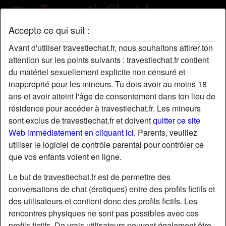
Accepte ce qui suit :
Profil de SoniaBessette
Avant d'utiliser travestiechat.fr, nous souhaitons attirer ton
attention sur les points suivants : travestiechat.fr contient
du matériel sexuellement explicite non censuré et
inapproprié pour les mineurs. Tu dois avoir au moins 18
ans et avoir atteint l'âge de consentement dans ton lieu de
résidence pour accéder à travestiechat.fr. Les mineurs
sont exclus de travestiechat.fr et doivent
quitter ce site
Web immédiatement en cliquant ici.
Parents, veuillez
utiliser le logiciel de contrôle parental pour contrôler ce
que vos enfants voient en ligne.
Le but de travestiechat.fr est de permettre des
conversations de chat (érotiques) entre des profils fictifs et
des utilisateurs et contient donc des profils fictifs. Les
rencontres physiques ne sont pas possibles avec ces
star
chat
Ajouter
Discuter !
profils fictifs. De vrais utilisateurs peuvent également être