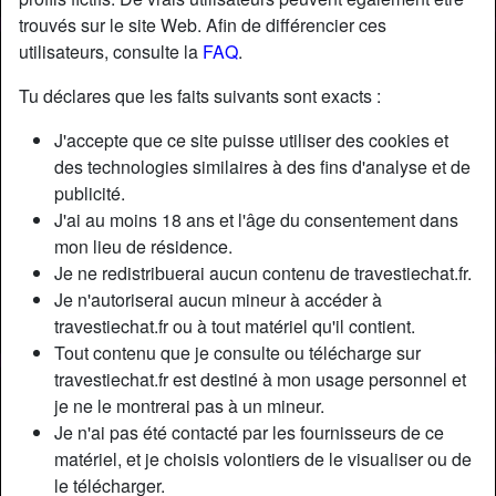
trouvés sur le site Web. Afin de différencier ces
utilisateurs, consulte la
FAQ
.
Nickname:
SoniaBessette
Âge:
56
Tu déclares que les faits suivants sont exacts :
Pays:
France
J'accepte que ce site puisse utiliser des cookies et
Département:
Seine-Saint-Denis
des technologies similaires à des fins d'analyse et de
Sexe:
Transexuelle
publicité.
Sexualité:
Bisexuel(le)
J'ai au moins 18 ans et l'âge du consentement dans
Relation:
Célibataire
mon lieu de résidence.
Couleur des cheveux:
Foncé
Je ne redistribuerai aucun contenu de travestiechat.fr.
Épilé(e):
Oui
Je n'autoriserai aucun mineur à accéder à
travestiechat.fr ou à tout matériel qu'il contient.
Fumeur(euse):
Non
Tout contenu que je consulte ou télécharge sur
travestiechat.fr est destiné à mon usage personnel et
Description
person_pin
je ne le montrerai pas à un mineur.
Je n'ai pas été contacté par les fournisseurs de ce
Ou sont les mecs exhibs du 54 baiseurs de trans ? Trans
matériel, et je choisis volontiers de le visualiser ou de
chaude comme la braise, j’aime m’adonner au sexe en
le télécharger.
plein air… quelle incroyable sensation de liberté et