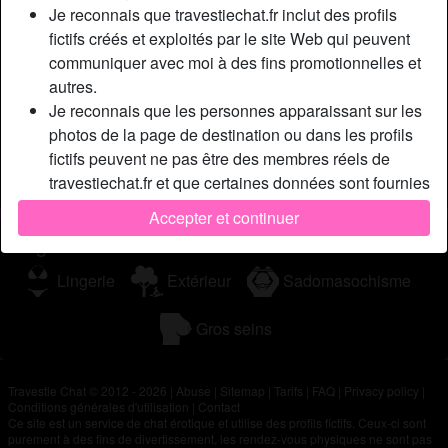
Je reconnais que travestiechat.fr inclut des profils
d’aventure en sachant que des hommes curieux sont
fictifs créés et exploités par le site Web qui peuvent
surement en train de nous mater. C’est simple, l’exhibe,
communiquer avec moi à des fins promotionnelles et
j’adore ! Si jamais un homme exhib passe par cette
autres.
annonce, qu’il vienne me contacter, ça fait longtemps que
Je reconnais que les personnes apparaissant sur les
je l’attends !
photos de la page de destination ou dans les profils
Cherche
fictifs peuvent ne pas être des membres réels de
travestiechat.fr et que certaines données sont fournies
N'a spécifié aucune préférence
à titre d'illustration uniquement.
Accepter et continuer
Je reconnais que travestiechat.fr n'enquête pas sur
Tags
les antécédents de ses membres et que le site Web
ne tente pas autrement de vérifier l'exactitude des
Lingerie
Extérieur
Sadomasochisme
déclarations faites par ses membres.
Gros seins
Travestie Chat © 2012 - 2026
|
Abuse
|
Sitemap
|
Tarifs
|
FAQ
|
Privacy policy
|
Conditions générales d'utilisation
|
Contact
Ce site est un service de chat érotique et utilise des profils fictifs. Ceux-ci sont
purement à des fins de divertissement, les rendez-vous physiques ne sont pas