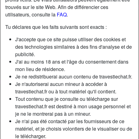
trouvés sur le site Web. Afin de différencier ces
utilisateurs, consulte la
FAQ
.
Tu déclares que les faits suivants sont exacts :
J'accepte que ce site puisse utiliser des cookies et
des technologies similaires à des fins d'analyse et de
publicité.
J'ai au moins 18 ans et l'âge du consentement dans
mon lieu de résidence.
Je ne redistribuerai aucun contenu de travestiechat.fr.
Je n'autoriserai aucun mineur à accéder à
travestiechat.fr ou à tout matériel qu'il contient.
Nickname:
HermineHerNs
Tout contenu que je consulte ou télécharge sur
Âge:
33
travestiechat.fr est destiné à mon usage personnel et
Pays:
France
je ne le montrerai pas à un mineur.
Département:
Tarn-et-Garonne
Je n'ai pas été contacté par les fournisseurs de ce
Sexe:
Transexuelle
matériel, et je choisis volontiers de le visualiser ou de
Sexualité:
Gay
le télécharger.