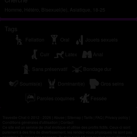
Homme, Hétéro, Bisexuel(le), Asiatique, 18-25
Tags
Fellation
Oral
Jouets sexuels
Cuir
Latex
Anal
Sans préservatif
Bondage dur
Soumis(e)
Dominant(e)
Gros seins
Paroles coquines
Fessée
Travestie Chat © 2012 - 2026
|
Abuse
|
Sitemap
|
Tarifs
|
FAQ
|
Privacy policy
|
Conditions générales d'utilisation
|
Contact
Ce site est un service de chat érotique et utilise des profils fictifs. Ceux-ci sont
purement à des fins de divertissement, les rendez-vous physiques ne sont pas
possibles. Tu paies par message. Tu dois avoir 18 ans ou plus pour utiliser ce