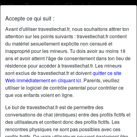
Accepte ce qui suit :
Profil de HermineHerNs
Avant d'utiliser travestiechat.fr, nous souhaitons attirer ton
attention sur les points suivants : travestiechat.fr contient
du matériel sexuellement explicite non censuré et
inapproprié pour les mineurs. Tu dois avoir au moins 18
ans et avoir atteint l'âge de consentement dans ton lieu de
résidence pour accéder à travestiechat.fr. Les mineurs
sont exclus de travestiechat.fr et doivent
quitter ce site
Web immédiatement en cliquant ici.
Parents, veuillez
utiliser le logiciel de contrôle parental pour contrôler ce
que vos enfants voient en ligne.
Le but de travestiechat.fr est de permettre des
conversations de chat (érotiques) entre des profils fictifs et
des utilisateurs et contient donc des profils fictifs. Les
rencontres physiques ne sont pas possibles avec ces
star
chat
Ajouter
Discuter !
profils fictifs. De vrais utilisateurs peuvent également être