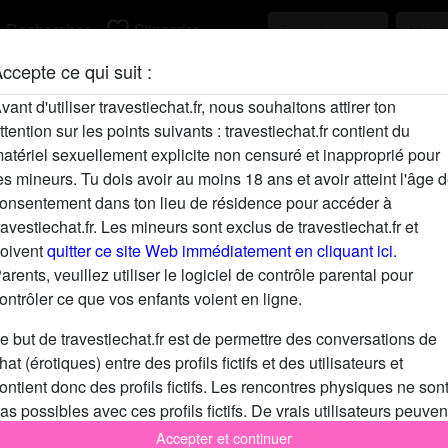
h
favorite_border
Rechercher
S'inscrire
ccepte ce qui suit :
aux
Description
person_pin
vant d'utiliser travestiechat.fr, nous souhaitons attirer ton
ttention sur les points suivants : travestiechat.fr contient du
J’aime mes beaux seins, qui reflètent à l
atériel sexuellement explicite non censuré et inapproprié pour
Ces beaux nibars n’attendent que vous pou
es mineurs. Tu dois avoir au moins 18 ans et avoir atteint l'âge 
mes premiers atouts inébranlables et avec
onsentement dans ton lieu de résidence pour accéder à
éjaculation. Je m’adonne facilement à de 
ravestiechat.fr. Les mineurs sont exclus de travestiechat.fr et
sperme couler le long de ma bouche, de 
oivent
quitter ce site Web immédiatement en cliquant ici.
qu’augmenter mes envies et je serais pl
arents, veuillez utiliser le logiciel de contrôle parental pour
Cherche
ontrôler ce que vos enfants voient en ligne.
N'a spécifié aucune préférence
e but de travestiechat.fr est de permettre des conversations de
hat (érotiques) entre des profils fictifs et des utilisateurs et
ontient donc des profils fictifs. Les rencontres physiques ne son
Tags
as possibles avec ces profils fictifs. De vrais utilisateurs peuven
Branlette
Sexe mature
galement être trouvés sur le site Web. Afin de différencier ces
Accepter et continuer