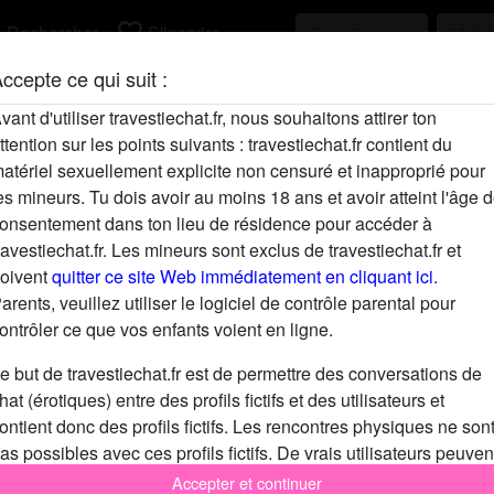
h
favorite_border
Rechercher
S'inscrire
ccepte ce qui suit :
Description
vant d'utiliser travestiechat.fr, nous souhaitons attirer ton
ttention sur les points suivants : travestiechat.fr contient du
N'a pas encore saisi de description
atériel sexuellement explicite non censuré et inapproprié pour
Cherche
es mineurs. Tu dois avoir au moins 18 ans et avoir atteint l'âge 
onsentement dans ton lieu de résidence pour accéder à
N'a spécifié aucune préférence
ravestiechat.fr. Les mineurs sont exclus de travestiechat.fr et
oivent
quitter ce site Web immédiatement en cliquant ici.
arents, veuillez utiliser le logiciel de contrôle parental pour
ontrôler ce que vos enfants voient en ligne.
e but de travestiechat.fr est de permettre des conversations de
hat (érotiques) entre des profils fictifs et des utilisateurs et
ontient donc des profils fictifs. Les rencontres physiques ne son
as possibles avec ces profils fictifs. De vrais utilisateurs peuven
galement être trouvés sur le site Web. Afin de différencier ces
Accepter et continuer