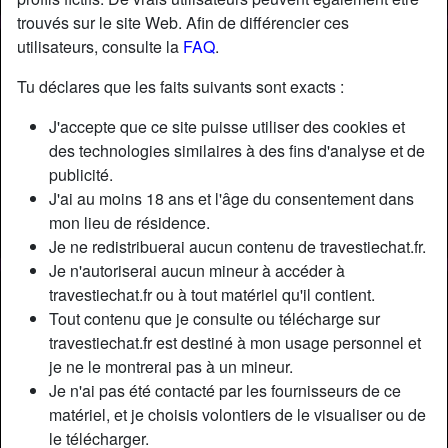
trouvés sur le site Web. Afin de différencier ces
utilisateurs, consulte la
FAQ
.
Tu déclares que les faits suivants sont exacts :
J'accepte que ce site puisse utiliser des cookies et
des technologies similaires à des fins d'analyse et de
publicité.
J'ai au moins 18 ans et l'âge du consentement dans
mon lieu de résidence.
Je ne redistribuerai aucun contenu de travestiechat.fr.
Je n'autoriserai aucun mineur à accéder à
travestiechat.fr ou à tout matériel qu'il contient.
Nickname:
LamShacha
Tout contenu que je consulte ou télécharge sur
Âge:
33
travestiechat.fr est destiné à mon usage personnel et
Pays:
France
je ne le montrerai pas à un mineur.
Département:
Val-de-Marne
Je n'ai pas été contacté par les fournisseurs de ce
Sexe:
Transexuelle
matériel, et je choisis volontiers de le visualiser ou de
Sexualité:
Bisexuel(le)
le télécharger.