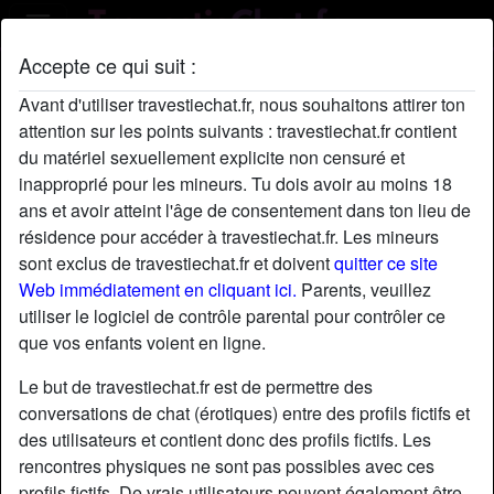
Accepte ce qui suit :
Profil de LamShacha
Avant d'utiliser travestiechat.fr, nous souhaitons attirer ton
attention sur les points suivants : travestiechat.fr contient
du matériel sexuellement explicite non censuré et
inapproprié pour les mineurs. Tu dois avoir au moins 18
ans et avoir atteint l'âge de consentement dans ton lieu de
résidence pour accéder à travestiechat.fr. Les mineurs
sont exclus de travestiechat.fr et doivent
quitter ce site
Web immédiatement en cliquant ici.
Parents, veuillez
utiliser le logiciel de contrôle parental pour contrôler ce
que vos enfants voient en ligne.
Le but de travestiechat.fr est de permettre des
conversations de chat (érotiques) entre des profils fictifs et
des utilisateurs et contient donc des profils fictifs. Les
rencontres physiques ne sont pas possibles avec ces
star
chat
Ajouter
Discuter !
profils fictifs. De vrais utilisateurs peuvent également être