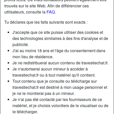
trouvés sur le site Web. Afin de différencier ces
utilisateurs, consulte la
FAQ
.
Nickname:
GaranceGouro
Âge:
45
Tu déclares que les faits suivants sont exacts :
Pays:
France
J'accepte que ce site puisse utiliser des cookies et
Département:
Vendée
des technologies similaires à des fins d'analyse et de
Sexe:
Transexuelle
publicité.
Sexualité:
Bisexuel(le)
J'ai au moins 18 ans et l'âge du consentement dans
Relation:
Célibataire
mon lieu de résidence.
Couleur des cheveux:
Blonde
Je ne redistribuerai aucun contenu de travestiechat.fr.
Couleur des yeux:
Brun
Je n'autoriserai aucun mineur à accéder à
travestiechat.fr ou à tout matériel qu'il contient.
Taille:
173 cm
Tout contenu que je consulte ou télécharge sur
Poids:
65 Kg
travestiechat.fr est destiné à mon usage personnel et
Épilé(e):
Oui
je ne le montrerai pas à un mineur.
Fumeur(euse):
Oui
Je n'ai pas été contacté par les fournisseurs de ce
matériel, et je choisis volontiers de le visualiser ou de
Description
person_pin
le télécharger.