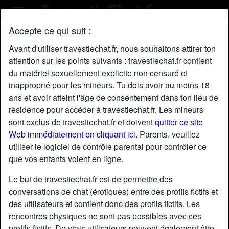
Accepte ce qui suit :
Profil de GaranceGouro
Avant d'utiliser travestiechat.fr, nous souhaitons attirer ton
attention sur les points suivants : travestiechat.fr contient
du matériel sexuellement explicite non censuré et
inapproprié pour les mineurs. Tu dois avoir au moins 18
ans et avoir atteint l'âge de consentement dans ton lieu de
résidence pour accéder à travestiechat.fr. Les mineurs
sont exclus de travestiechat.fr et doivent
quitter ce site
Web immédiatement en cliquant ici.
Parents, veuillez
utiliser le logiciel de contrôle parental pour contrôler ce
que vos enfants voient en ligne.
Le but de travestiechat.fr est de permettre des
conversations de chat (érotiques) entre des profils fictifs et
des utilisateurs et contient donc des profils fictifs. Les
rencontres physiques ne sont pas possibles avec ces
star
chat
Ajouter
Discuter !
profils fictifs. De vrais utilisateurs peuvent également être