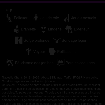
Tags
Fellation
Jeu de rôle
Jouets sexuels
Branlette
Lingerie
Extérieur
Gorge profonde
Bondage léger
Voyeur
Petits seins
Fétichisme des jambes
Paroles coquines
Travestie Chat © 2012 - 2026
|
Abuse
|
Sitemap
|
Tarifs
|
FAQ
|
Privacy policy
|
Conditions générales d'utilisation
|
Contact
Ce site est un service de chat érotique et utilise des profils fictifs. Ceux-ci sont
purement à des fins de divertissement, les rendez-vous physiques ne sont pas
possibles. Tu paies par message. Tu dois avoir 18 ans ou plus pour utiliser ce
site. Afin de te fournir le meilleur service possible, nous traitons tes données
personnelles. L'âge minimum pour participer est de 18 ans. Les personnes
n'ayant pas l'âge minimum ne sont pas autorisées à utiliser ce service. Protège