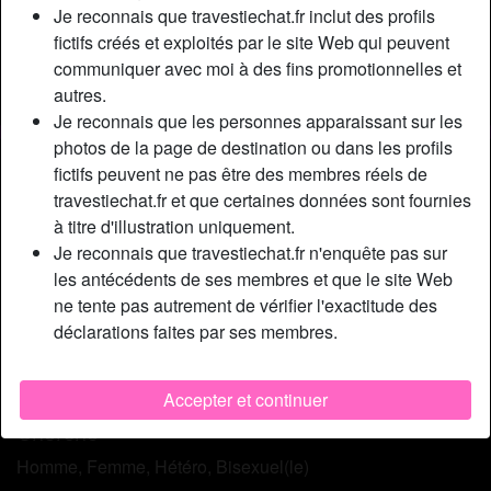
Couleur des cheveux:
Blonde
Je reconnais que travestiechat.fr inclut des profils
Couleur des yeux:
Brun
fictifs créés et exploités par le site Web qui peuvent
communiquer avec moi à des fins promotionnelles et
Taille:
178 cm
autres.
Épilé(e):
Oui
Je reconnais que les personnes apparaissant sur les
photos de la page de destination ou dans les profils
Description
person_pin
fictifs peuvent ne pas être des membres réels de
travestiechat.fr et que certaines données sont fournies
Depuis que mon docteur m’a filé des hormones pour mon
à titre d'illustration uniquement.
changement de sexe, les choses ont empiré. Je pourrais
Je reconnais que travestiechat.fr n'enquête pas sur
baiser matin / midi / soir et ça ne suffirait pas. Parfois je
les antécédents de ses membres et que le site Web
suis en classe ici et durant le cours j’ai une érection
ne tente pas autrement de vérifier l'exactitude des
incontrôlable. Je dois donc me lever discrètement et aller
déclarations faites par ses membres.
me branler en secret dans les toilettes. C’est lourd à la
longue. Et bon, se branler en solitaire ce n’est pas
l’expérience la plus mémorable non plus mdr !!
Accepter et continuer
Cherche
Homme, Femme, Hétéro, Bisexuel(le)