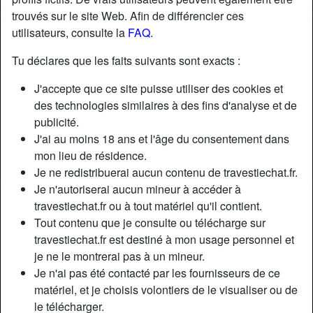
trouvés sur le site Web. Afin de différencier ces
utilisateurs, consulte la
FAQ
.
Tu déclares que les faits suivants sont exacts :
J'accepte que ce site puisse utiliser des cookies et
des technologies similaires à des fins d'analyse et de
publicité.
J'ai au moins 18 ans et l'âge du consentement dans
mon lieu de résidence.
Je ne redistribuerai aucun contenu de travestiechat.fr.
Je n'autoriserai aucun mineur à accéder à
travestiechat.fr ou à tout matériel qu'il contient.
Nickname:
GodeleineAzaïs
Tout contenu que je consulte ou télécharge sur
Âge:
27
travestiechat.fr est destiné à mon usage personnel et
Pays:
France
je ne le montrerai pas à un mineur.
Département:
Vendée
Je n'ai pas été contacté par les fournisseurs de ce
Sexe:
Transexuelle
matériel, et je choisis volontiers de le visualiser ou de
Sexualité:
Bisexuel(le)
le télécharger.