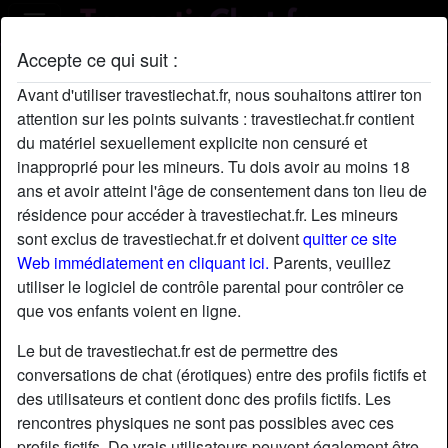
Accepte ce qui suit :
Profil de GodeleineAzaïs
Avant d'utiliser travestiechat.fr, nous souhaitons attirer ton
attention sur les points suivants : travestiechat.fr contient
du matériel sexuellement explicite non censuré et
inapproprié pour les mineurs. Tu dois avoir au moins 18
ans et avoir atteint l'âge de consentement dans ton lieu de
résidence pour accéder à travestiechat.fr. Les mineurs
sont exclus de travestiechat.fr et doivent
quitter ce site
Web immédiatement en cliquant ici.
Parents, veuillez
utiliser le logiciel de contrôle parental pour contrôler ce
que vos enfants voient en ligne.
Le but de travestiechat.fr est de permettre des
conversations de chat (érotiques) entre des profils fictifs et
des utilisateurs et contient donc des profils fictifs. Les
rencontres physiques ne sont pas possibles avec ces
star
chat
Ajouter
Discuter !
profils fictifs. De vrais utilisateurs peuvent également être