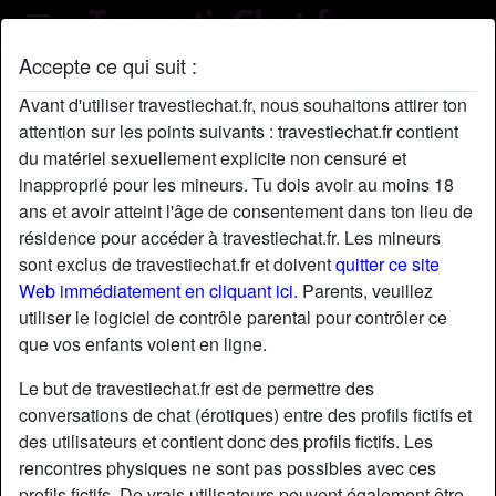
Accepte ce qui suit :
Profil de LydiyaCorsCo
Avant d'utiliser travestiechat.fr, nous souhaitons attirer ton
attention sur les points suivants : travestiechat.fr contient
du matériel sexuellement explicite non censuré et
inapproprié pour les mineurs. Tu dois avoir au moins 18
ans et avoir atteint l'âge de consentement dans ton lieu de
résidence pour accéder à travestiechat.fr. Les mineurs
sont exclus de travestiechat.fr et doivent
quitter ce site
Web immédiatement en cliquant ici.
Parents, veuillez
utiliser le logiciel de contrôle parental pour contrôler ce
que vos enfants voient en ligne.
Le but de travestiechat.fr est de permettre des
conversations de chat (érotiques) entre des profils fictifs et
des utilisateurs et contient donc des profils fictifs. Les
rencontres physiques ne sont pas possibles avec ces
star
chat
Ajouter
Discuter !
profils fictifs. De vrais utilisateurs peuvent également être