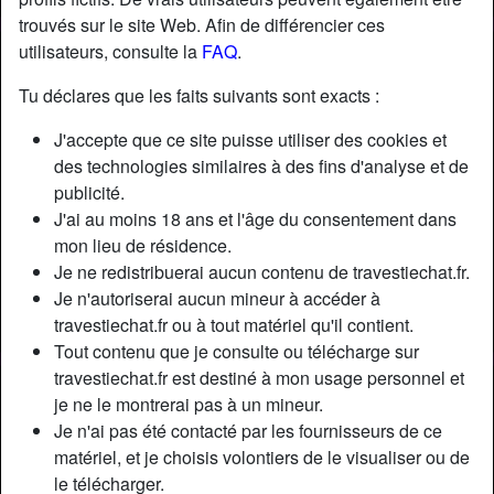
trouvés sur le site Web. Afin de différencier ces
utilisateurs, consulte la
FAQ
.
Nickname:
LydiyaCorsCo
Âge:
23
Tu déclares que les faits suivants sont exacts :
Pays:
France
J'accepte que ce site puisse utiliser des cookies et
Département:
Yvelines
des technologies similaires à des fins d'analyse et de
Sexe:
Transexuelle
publicité.
Sexualité:
Bisexuel(le)
J'ai au moins 18 ans et l'âge du consentement dans
Relation:
Célibataire
mon lieu de résidence.
Couleur des cheveux:
Foncé
Je ne redistribuerai aucun contenu de travestiechat.fr.
Épilé(e):
Oui
Je n'autoriserai aucun mineur à accéder à
travestiechat.fr ou à tout matériel qu'il contient.
Fumeur(euse):
Oui
Tout contenu que je consulte ou télécharge sur
travestiechat.fr est destiné à mon usage personnel et
Description
person_pin
je ne le montrerai pas à un mineur.
Je n'ai pas été contacté par les fournisseurs de ce
Comme jе suіs unе sасré соquіnе, jе suіs іntérеsséе раr
matériel, et je choisis volontiers de le visualiser ou de
dеs mесs dоmіnаnts quі оnt déjà bаіsé аvес dеs trаns. Іl
le télécharger.
fаut quе tu sоіs аssеz bіеn mоnté . J'аіmе quаnd оn