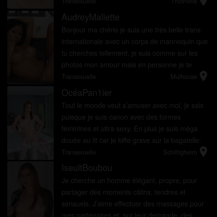
location_on
me donne une opportunité de briller et ...
Transexuelle
Thionville
AudreyMallette
Bonjour ma chérie je suis une très belle trans
internationale avec un corps de mannequin que
tu cherches tellement, je suis comme sur les
photos mon amour mais en personne je te
location_on
plairai beaucoup plus. Je suis très féminine
Transexuelle
Mulhouse
avec une peau très dou...
OcéaPan1ier
Tout le monde veut s’amuser avec moi, je sais
puisque je suis canon avec des formes
féminines et ultra sexy. En plus je suis méga
douée au lit car je kiffe grave sur la bagatelle.
location_on
Mais!!!! Je me suis donnée de bonnes
Transexuelle
Schiltigheim
résolutions de transsexuel...
IseultBoubou
Je cherche un homme élégant, propre, pour
partager des moments câlins, tendres et
sensuels. J’aime effectuer des massages pour
mes partenaires et, sur leur demande, des