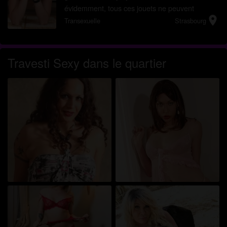
évidemment, tous ces jouets ne peuvent
location_on
remplacer une véritable queue en érection, c’est
Transexuelle
Strasbourg
le pied !!! Je ...
Travesti Sexy dans le quartier