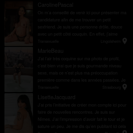
beaucoup de nouvelles ...
CarolinePascal
On m’a conseillé de venir ici pour présenter ma
candidature afin de me trouver un petit
sexfriend. Je suis une personne drôle, douce
avec un petit côté couquin. En effet, j’aime
location_on
beaucoup sucer et je serais si heureuse d’avoir
Transexuelle
Lingolsheim
un copain qui...
MarieBeau
J’ai l’air très coquine sur ma photo de profil,
c’est bien vrai que je suis gourmande niveau
sexe, mais ce n’est plus ma préoccupation
première comme dans les années passées. Je
location_on
veux maintenant mettre mon énergie dans une
Transexuelle
Strasbourg
relation intim...
LisetteJacquard
J’ai pris l’initiative de créer mon compte ici pour
faire de nouvelles rencontres. Je suis sur
Nîmes. J’ai l’impression d’avoir fait le tour et je
sature un peu. Je me dis qu’en publiant ici cela