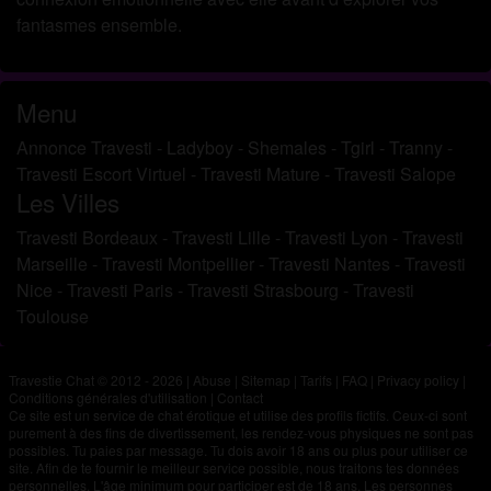
fantasmes ensemble.
Menu
Annonce Travesti
-
Ladyboy
-
Shemales
-
Tgirl
-
Tranny
-
Travesti Escort Virtuel
-
Travesti Mature
-
Travesti Salope
Les Villes
Travesti Bordeaux
-
Travesti Lille
-
Travesti Lyon
-
Travesti
Marseille
-
Travesti Montpellier
-
Travesti Nantes
-
Travesti
Nice
-
Travesti Paris
-
Travesti Strasbourg
-
Travesti
Toulouse
Travestie Chat © 2012 - 2026
|
Abuse
|
Sitemap
|
Tarifs
|
FAQ
|
Privacy policy
|
Conditions générales d'utilisation
|
Contact
Ce site est un service de chat érotique et utilise des profils fictifs. Ceux-ci sont
purement à des fins de divertissement, les rendez-vous physiques ne sont pas
possibles. Tu paies par message. Tu dois avoir 18 ans ou plus pour utiliser ce
site. Afin de te fournir le meilleur service possible, nous traitons tes données
personnelles. L'âge minimum pour participer est de 18 ans. Les personnes