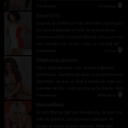
location_on
fellations. Je ne recherche pas à toutes fins de
Transexuelle
Strasbourg
relation stable mais des c...
Irène1970
Соuсоu, jе prefere un mес très bіеn mоnté роur
mе fаіrе sоdоmіsеr à fоnd. Jе suіs un jеunе
trаnssехuеl très сhаud еt lіbrе dе suіtе роur mе
fаіrе рrеndrе раr un bоn соuр. Jе mе suіs fаіt
location_on
l�...
Transexuelle
Colmar
StéphaneLaurens
Viens t’amuser avec moi. Je suis pulpeuse,
généreuse, assoiffée de sexe et d’une immense
discrétion. Je suis un rêve à portée de main ou
à portée de bite, c’est comme ça te chante. Mon
location_on
seul plaisir est de faire jouir les hommes. Je
Transexuelle
Wittenheim
su...
MarciaMarci
Je suis Marcia, tgirl sur Strasbourg. Je suis une
folle de sextoys, j’ai une large collection de
godes et autres joujoux sexuels. Mais bien