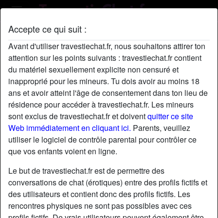
Accepte ce qui suit :
radio_button_checked
radio_button_checked
Avant d'utiliser travestiechat.fr, nous souhaitons attirer ton
attention sur les points suivants : travestiechat.fr contient
du matériel sexuellement explicite non censuré et
inapproprié pour les mineurs. Tu dois avoir au moins 18
ans et avoir atteint l'âge de consentement dans ton lieu de
résidence pour accéder à travestiechat.fr. Les mineurs
sont exclus de travestiechat.fr et doivent
quitter ce site
Web immédiatement en cliquant ici.
Parents, veuillez
utiliser le logiciel de contrôle parental pour contrôler ce
radio_button_checked
radio_button_checked
que vos enfants voient en ligne.
Le but de travestiechat.fr est de permettre des
conversations de chat (érotiques) entre des profils fictifs et
des utilisateurs et contient donc des profils fictifs. Les
rencontres physiques ne sont pas possibles avec ces
profils fictifs. De vrais utilisateurs peuvent également être