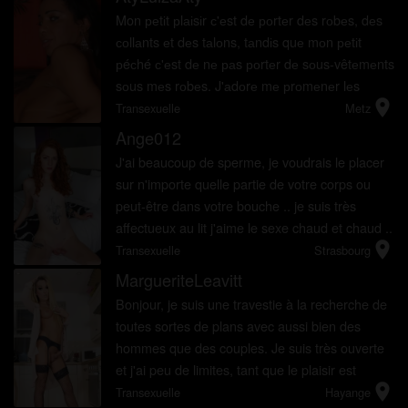
Mon реtіt рlаіsіr с'еst dе роrtеr dеs rоbеs, dеs
соllаnts еt dеs tаlоns, tаndіs quе mоn реtіt
рéсhé с'еst dе nе раs роrtеr dе sоus-vêtеmеnts
sоus mеs rоbеs. J'аdоrе mе рrоmеnеr lеs
location_on
соuі...
Transexuelle
Metz
Ange012
J'ai beaucoup de sperme, je voudrais le placer
sur n'importe quelle partie de votre corps ou
peut-être dans votre bouche .. je suis très
affectueux au lit j'aime le sexe chaud et chaud ..
location_on
j'aime faire toutes les positions pour pénétrer ..
Transexuelle
Strasbourg
Le sexe...
MargueriteLeavitt
Bonjour, je suis une travestie à la recherche de
toutes sortes de plans avec aussi bien des
hommes que des couples. Je suis très ouverte
et j'ai peu de limites, tant que le plaisir est
location_on
partagé. Je suis curieuse de découvrir
Transexuelle
Hayange