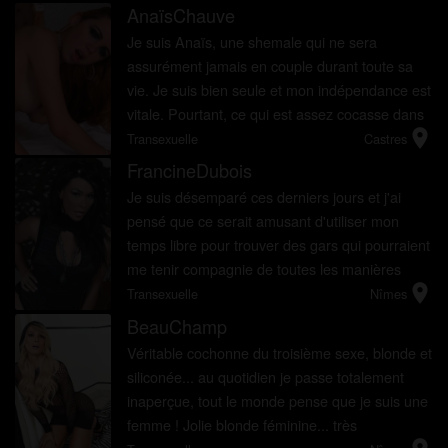
AnaïsChauve
Je suis Anaïs, une shemale qui ne sera
assurément jamais en couple durant toute sa
vie. Je suis bien seule et mon indépendance est
vitale. Pourtant, ce qui est assez cocasse dans
location_on
tout cela c’est que je préfère beaucoup plus
Transexuelle
Castres
coucher avec des co...
FrancineDubois
Je suis désemparé ces derniers jours et j'ai
pensé que ce serait amusant d'utiliser mon
temps libre pour trouver des gars qui pourraient
me tenir compagnie de toutes les manières
location_on
possibles. Je pense aussi que ce serait bien si
Transexuelle
Nîmes
les gars que je vai...
BeauChamp
Véritable cochonne du troisième sexe, blonde et
siliconée... au quotidien je passe totalement
inaperçue, tout le monde pense que je suis une
femme ! Jolie blonde féminine... très