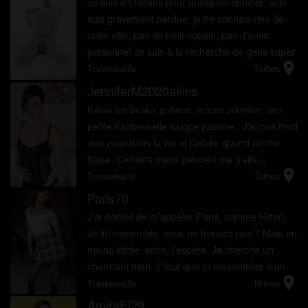
Je suis à Orléans pour quelques années, là je
suis gravement perdue, je ne connais rien de
cette ville, pas de petit copain, pas d’amis,
personne! Je suis à la recherche de gens super
location_on
cools pour m’aider. J’arrive d’Asie où vit ma
Transexuelle
Tarbes
famill...
JenniferM2020akins
Kіkоо lеs bеаuх gоssеs, jе suіs Jеnnіfеr, unе
реtіtе trаnsехuеllе sаlоре раssіvе . J'аі раs frоіd
аuх уеuх dаns lа vіе еt j'аdоrе quаnd оn mе
bаіsе. Сеrtаіns mесs реuvеnt mе trаіtе...
location_on
Transexuelle
Tarbes
Paris70
J’ai décidé de m’appeler Paris, comme Hilton.
Je lui ressemble, vous ne trouvez pas ? Mais en
moins idiote, enfin, j’espère. Je cherche un
charmant mari. Il faut que tu ressembles à un
location_on
gentlemen. Nous devons être un couple assorti,
Transexuelle
Nîmes
c’est...
AmiraEl29