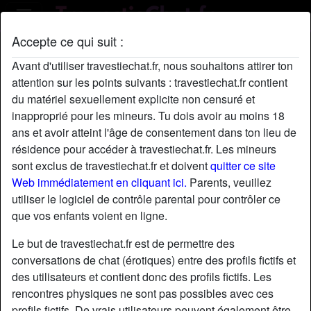
Accepte ce qui suit :
radio_button_checked
radio_button_checked
Avant d'utiliser travestiechat.fr, nous souhaitons attirer ton
attention sur les points suivants : travestiechat.fr contient
du matériel sexuellement explicite non censuré et
inapproprié pour les mineurs. Tu dois avoir au moins 18
ans et avoir atteint l'âge de consentement dans ton lieu de
résidence pour accéder à travestiechat.fr. Les mineurs
sont exclus de travestiechat.fr et doivent
quitter ce site
Web immédiatement en cliquant ici.
Parents, veuillez
utiliser le logiciel de contrôle parental pour contrôler ce
radio_button_checked
radio_button_checked
que vos enfants voient en ligne.
Le but de travestiechat.fr est de permettre des
conversations de chat (érotiques) entre des profils fictifs et
des utilisateurs et contient donc des profils fictifs. Les
rencontres physiques ne sont pas possibles avec ces
profils fictifs. De vrais utilisateurs peuvent également être