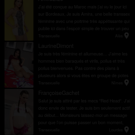
J’ai été conçue au Maroc mais j’ai vu le jour ici
sur Bordeaux, Je suis Amira, une belle transsex
féminine avec une poitrine très appétissante qui
publie ici dans l’espoir simple de trouver un peu
location_on
de plaisir et de divertissement dans cett...
Transexuelle
Alès
LaurineDimont
Je suis très féminine et allumeuse… J’aime les
hommes bien baraqués et virils, poilus et très
poilus bienvenues. Pas contre des plans à
plusieurs alors si vous êtes en groupe de potes
location_on
bien bâti et biens cochons je vous attends avec
Transexuelle
Nîmes
impatie...
FrançoiseGachet
Salut je suis attiré par les mecs "Red Head". J'ai
donc envie de tester. Je suis bm seulement actif
au début... Monsieurs laissez-moi un message
pour que l’on puisse passer un bon moment,
location_on
merci de m’avoir lu bisous
Transexuelle
Lourdes