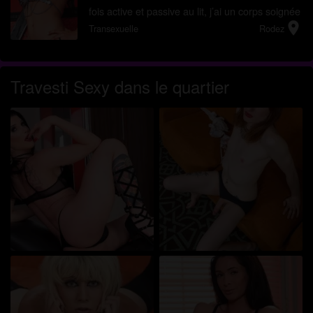
fois active et passive au lit, j’ai un corps soignée
location_on
d’apparence très féminine, ce qui est très
Transexuelle
Rodez
important ...
Travesti Sexy dans le quartier