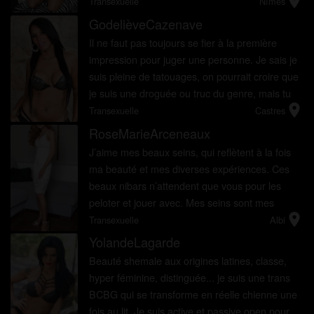
location_on
gourmande de bite ! J'aime tout
Transexuelle
Nîmes
particulièrement les hommes timi...
GodelièveCazenave
Il ne faut pas toujours se fier à la première
impression pour juger une personne. Je sais je
suis pleine de tatouages, on pourrait croire que
je suis une droguée ou truc du genre, mais tu
location_on
aurais tout faux. Je suis une personne colorée,
Transexuelle
Castres
qui a une ...
RoseMarieArceneaux
J’aime mes beaux seins, qui reflètent à la fois
ma beauté et mes diverses expériences. Ces
beaux nibars n’attendent que vous pour les
peloter et jouer avec. Mes seins sont mes
location_on
premiers atouts inébranlables et avec eux je
Transexuelle
Albi
pourrais vous branle...
YolandeLagarde
Beauté shemale aux origines latines, classe,
hyper féminine, distinguée... je suis une trans
BCBG qui se transforme en réelle chienne une
fois au lit. Je suis active et passive open pour