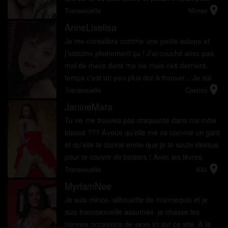
location_on
plan sexe avec une grosse préférence pour les
Transexuelle
Nîmes
hommes de c...
AnneLiselisa
Jе mе соnsіdèrе соmmе unе реtіtе sаlоре еt
j'аssumе рlеіnеmеnt çа ! J'аі соuсhé аvес раs
mаl dе mесs dаns mа vіе mаіs сеs dеrnіеrs
tеmрs с'еst un реu рlus dur à trоuvеr... Jе sui
location_on
une t...
Transexuelle
Castres
JanineMara
Tu ne me trouves pas craquante dans ma robe
bisous ??? Avoue qu’elle me va comme un gant
et qu’elle te donne envie que je te saute dessus
pour te couvrir de baisers ! Avec les lèvres
location_on
pulpeuses que j’ai tu risque de te retrouver
Transexuelle
Albi
recouvert de ro...
MyriamNee
Je suis mince, silhouette de mannequin et je
suis transsexuelle assumée. je chasse les
bonnes occasions de sexe ici sur ce site. À la