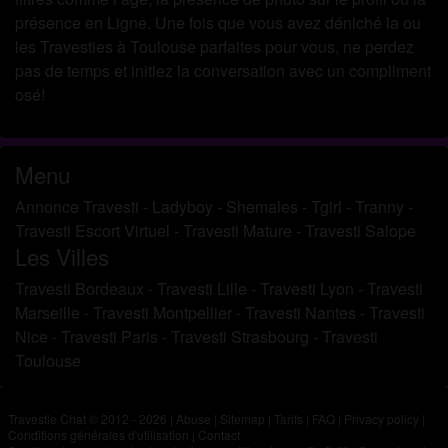
présence en Ligne. Une fois que vous avez déniché la ou
les Travesties à Toulouse parfaites pour vous, ne perdez
pas de temps et initiez la conversation avec un compliment
osé!
Menu
Annonce Travesti
-
Ladyboy
-
Shemales
-
Tgirl
-
Tranny
-
Travesti Escort Virtuel
-
Travesti Mature
-
Travesti Salope
Les Villes
Travesti Bordeaux
-
Travesti Lille
-
Travesti Lyon
-
Travesti
Marseille
-
Travesti Montpellier
-
Travesti Nantes
-
Travesti
Nice
-
Travesti Paris
-
Travesti Strasbourg
-
Travesti
Toulouse
Travestie Chat © 2012 - 2026
|
Abuse
|
Sitemap
|
Tarifs
|
FAQ
|
Privacy policy
|
Conditions générales d'utilisation
|
Contact